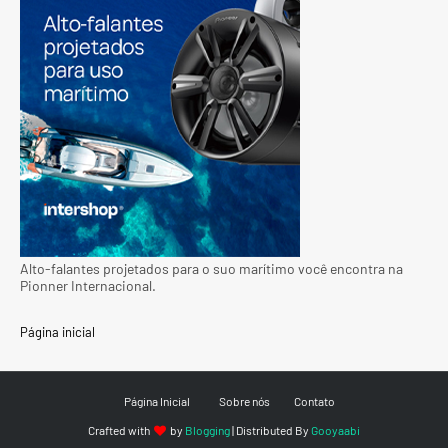
Alto-falantes projetados para o suo marítimo você encontra na
Pionner Internacional.
Página inicial
Página Inicial
Sobre nós
Contato
Crafted with
by
Blogging
| Distributed By
Gooyaabi